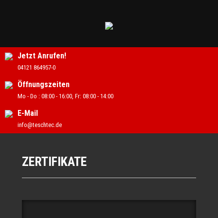
Start
Cookie-Richtlinie (EU)
Datenschutzerklärung
E-Mobilität
Elektrotechnik
Impressum
Jobangebote
Karriere als Elektriker
KNX
Kontakt
Kontaktformular
Netzwerktechnik & Telekommunikation
Jetzt Anrufen!
Notdienst
Sicherheitstechnik
Smarthome
04121 864957-0
Telekommunikation
Über uns
Unsere Zertifikate
Öffnungszeiten
Zertifikat Booklet
Zertifikat Carousel Test
Mo - Do : 08:00 - 16:00, Fr: 08:00 - 14:00
Zertifikat Slide
Zertifikate
Zertifikate 4.0
E-Mail
info@teschtec.de
ZERTIFIKATE