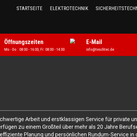
STARTSEITE
ELEKTROTECHNIK
SICHERHEITSTECH
rung
E-Mobilität
riere als Elektriker
st
ation
Über uns
Öffnungszeiten
E-Mail
at Carousel Test
Mo - Do : 08:00 - 16:00, Fr: 08:00 - 14:00
info@teschtec.de
chwertige Arbeit und erstklassigen Service für private 
verfügen zu einem Großteil über mehr als 20 Jahre Berufs
effiziente Planung und persönlichen Rundum-Service in de