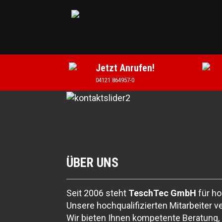
Start
Cookie-Richtlinie (EU)
Datenschutzerklä
Elektrotechnik
Impressum
Jobangebote
Kar
KNX
Kontakt
Kontaktformular
Netzwerktechnik & Telekommunikation
Notdien
Sicherheitstechnik
Smarthome
Telekommunik
Jetzt Anrufen!
Unsere Zertifikate
Zertifikat Booklet
Zertifik
04121 864957-0
Zertifikat Slide
Zertifikate
Zertifikate 4.0
ÜBER UNS
Seit 2006 steht
TeschTec GmbH
für ho
Unsere hochqualifizierten Mitarbeiter 
Wir bieten Ihnen kompetente Beratung, 